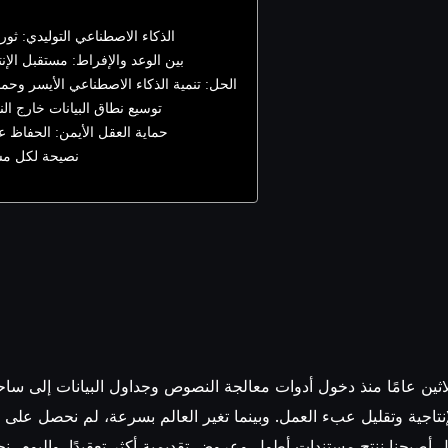
الذكاء الاصطناعي التوليدي: ثورة 
بين الوعد والإفراط: مستقبل الإن
الحل: تنمية الذكاء الاصطناعي الأيسر وحما
توسيع نطاق البيانات خارج الن
حماية العقل الأيمن: الحفاظ على
نصيحة لكل مس
ثين عامًا منذ دخول أدوات معالجة النصوص وجداول البيانات إلى ساح
نتاجية وتقليل عبء العمل. وبينما تغير العالم بسرعة، لم نحصل على 
بل أصبحنا ننتج مستندات أطول وعروض تقديمية أكثر تعقيدًا. واليوم، 