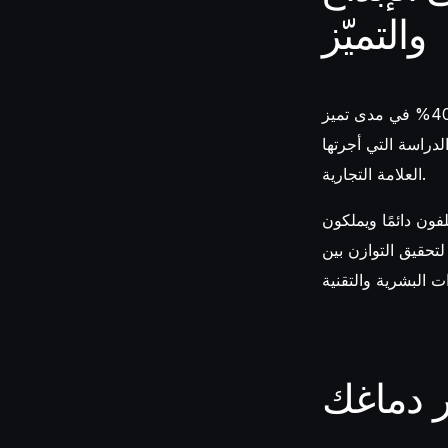
والتميّز
رغم أهمية الذكاء الاصطناعي، إلا أن الاعتماد المفرط عليه يؤدي إلى انخفاض بنسبة 40% في مدى تميز
. هذا يعني خنق الابتكار، وهو ما يمثل تهديدًا خطيرًا لهوية
العلامة التجارية.
فون دائمًا ويملكون
لتحقيق التوازن بين
 دماغك