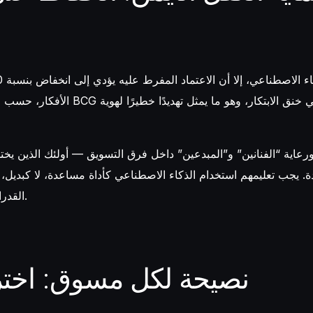
الأفكار، حسب الدراسة التي أجرتها BCG وهارفارد
رعاية “الفنانين” و”المبدعين” داخل فرق التسويق — أولئك الذين يختل
دة. يجب تعليمهم استخدام الذكاء الاصطناعي كأداة مساعدة، لا كبديل، 
القدرات البشرية والتقنية.
نصيحة لكل مسوق: اختر